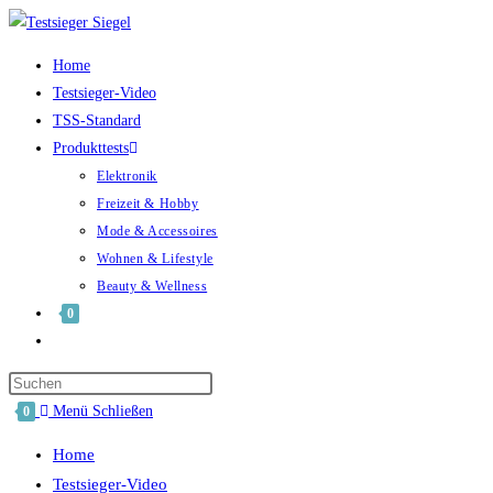
Home
Testsieger-Video
TSS-Standard
Produkttests
Elektronik
Freizeit & Hobby
Mode & Accessoires
Wohnen & Lifestyle
Beauty & Wellness
0
Menü
Schließen
0
Home
Testsieger-Video