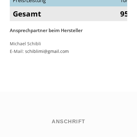
Preis/Leistung
10/10
Gesamt
95/1
Ansprechpartner beim Hersteller
Michael Schibli
E-Mail:
schiblimi@gmail.com
ANSCHRIFT