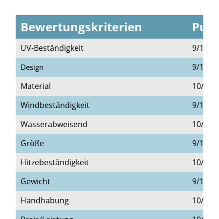
Bewertungskriterien
Punk
UV-Beständigkeit
9/10
9/10
Design
Material
10/10
Windbeständigkeit
9/10
Wasserabweisend
10/10
Größe
9/10
Hitzebeständigkeit
10/10
Gewicht
9/10
Handhabung
10/10