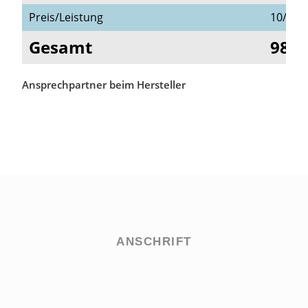
Preis/Leistung
10/10
Gesamt
98/1
Ansprechpartner beim Hersteller
ANSCHRIFT