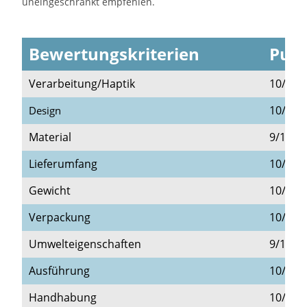
uneingeschränkt empfehlen.
Bewertungskriterien
Punk
Verarbeitung/Haptik
10/10
10/10
Design
Material
9/10
Lieferumfang
10/10
Gewicht
10/10
Verpackung
10/10
Umwelteigenschaften
9/10
Ausführung
10/10
Handhabung
10/10