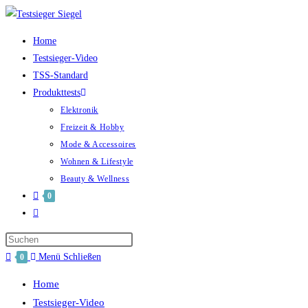
Home
Testsieger-Video
TSS-Standard
Produkttests
Elektronik
Freizeit & Hobby
Mode & Accessoires
Wohnen & Lifestyle
Beauty & Wellness
0
Menü
Schließen
0
Home
Testsieger-Video