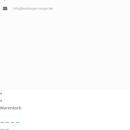
info@testsieger-siegel.de
×
×
Warenkorb