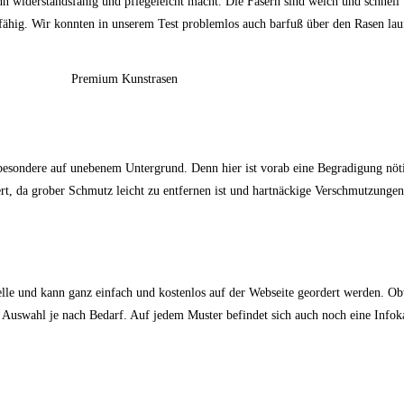
n widerstandsfähig und pflegeleicht macht. Die Fasern sind weich und schnell 
fähig. Wir konnten in unserem Test problemlos auch barfuß über den Rasen la
besondere auf unebenem Untergrund. Denn hier ist vorab eine Begradigung nötig
ert, da grober Schmutz leicht zu entfernen ist und hartnäckige Verschmutzunge
le und kann ganz einfach und kostenlos auf der Webseite geordert werden. Obw
e Auswahl je nach Bedarf. Auf jedem Muster befindet sich auch noch eine Infok