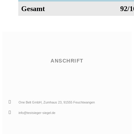
Gesamt
92/1
ANSCHRIFT
One Belt GmbH, Zumhaus 23, 91555 Feuchtwangen
info@testsieger-siegel.de