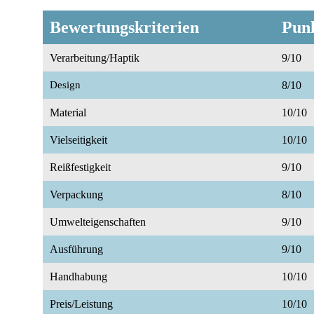
Bewertungskriterien
Pun
Verarbeitung/Haptik
9/10
Design
8/10
Material
10/10
Vielseitigkeit
10/10
Reißfestigkeit
9/10
Verpackung
8/10
Umwelteigenschaften
9/10
Ausführung
9/10
Handhabung
10/10
Preis/Leistung
10/10