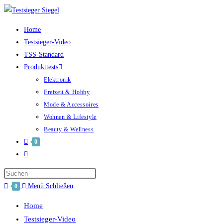
Home
Testsieger-Video
TSS-Standard
Produkttests
Elektronik
Freizeit & Hobby
Mode & Accessoires
Wohnen & Lifestyle
Beauty & Wellness
0
Menü
Schließen
0
Home
Testsieger-Video