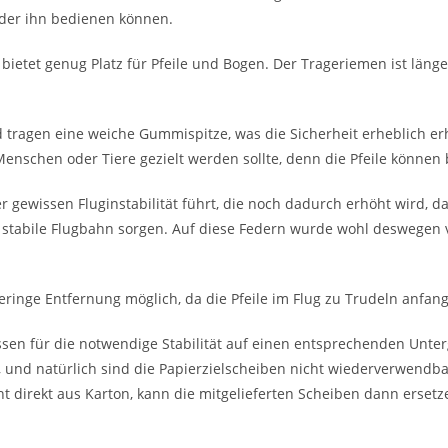
inder ihn bedienen können.
bietet genug Platz für Pfeile und Bogen. Der Trageriemen ist läng
d tragen eine weiche Gummispitze, was die Sicherheit erheblich e
enschen oder Tiere gezielt werden sollte, denn die Pfeile können b
ner gewissen Fluginstabilität führt, die noch dadurch erhöht wird, d
e stabile Flugbahn sorgen. Auf diese Federn wurde wohl deswegen ve
eringe Entfernung möglich, da die Pfeile im Flug zu Trudeln anfan
ssen für die notwendige Stabilität auf einen entsprechenden Unte
., und natürlich sind die Papierzielscheiben nicht wiederverwendb
cht direkt aus Karton, kann die mitgelieferten Scheiben dann ersetz