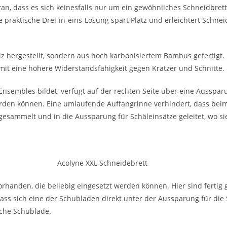
an, dass es sich keinesfalls nur um ein gewöhnliches Schneidbrett
praktische Drei-in-eins-Lösung spart Platz und erleichtert Schnei
olz hergestellt, sondern aus hoch karbonisiertem Bambus gefertigt
t eine höhere Widerstandsfähigkeit gegen Kratzer und Schnitte.
Ensembles bildet, verfügt auf der rechten Seite über eine Ausspar
erden können. Eine umlaufende Auffangrinne verhindert, dass bei
esammelt und in die Aussparung für Schäleinsätze geleitet, wo sie
rhanden, die beliebig eingesetzt werden können. Hier sind fertig 
ss sich eine der Schubladen direkt unter der Aussparung für die S
iche Schublade.