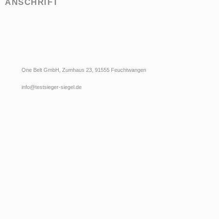
ANSCHRIFT
One Belt GmbH, Zumhaus 23, 91555 Feuchtwangen
info@testsieger-siegel.de