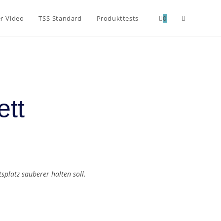
er-Video
TSS-Standard
Produkttests
0
ett
splatz sauberer halten soll.